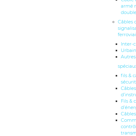
armé 
double
Câbles 
signalis
ferrovia
Inter-c
Urbai
Autres
spéciau
fils & 
sécuri
Câble
d’inst
Fils & 
d’éner
Câbles
Comma
contrô
transm