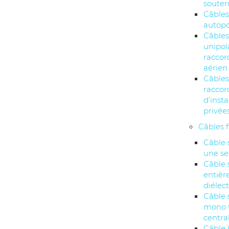
souter
Câbles
autopo
Câble
unipol
racco
aérien
Câbles
racco
d’insta
privée
Câbles 
Câble 
une se
Câble 
entiè
diélec
Câble 
mono 
centra
Câble 