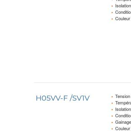
Isolatio
Conditi
Couleur 
Tension
H05VV-F /SV1V
Températ
Isolatio
Conditi
Gainage
Couleur 