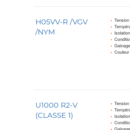
Tension
H05VV-R /VGV
Tempéra
/NYM
Isolati
Conditi
Gainage
Couleur 
Tension
U1000 R2-V
Tempéra
(CLASSE 1)
Isolati
Conditi
Gainage