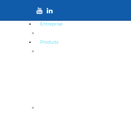
Entreprise
Profil de l'entreprise
Produits
Câbles télécommunication cuivre
Câbles urbains souterrains
Câbles urbains autoportés
Câbles unipolaires de raccordement aérien
Câbles de raccordement et d’installations privées
Câbles fibre optique
Câble à fibres optiques en multiple gaines
Câble à fibres optiques en une gaine