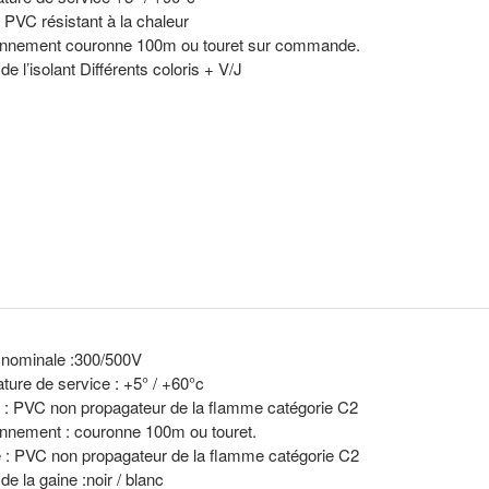
n PVC résistant à la chaleur
onnement couronne 100m ou touret sur commande.
de l’isolant Différents coloris + V/J
 nominale :300/500V
ure de service : +5° / +60°c
n : PVC non propagateur de la flamme catégorie C2
onnement : couronne 100m ou touret.
 : PVC non propagateur de la flamme catégorie C2
de la gaine :noir / blanc