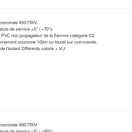
 nominale 450/750V
ture de service +5° / +70°c
on PVC non propagateur de la flamme catégorie C2
onnement couronne 100m ou touret sur commande.
de l’isolant Différents coloris + V/J
 nominale 450/750V
ture de service +5° / +90°c