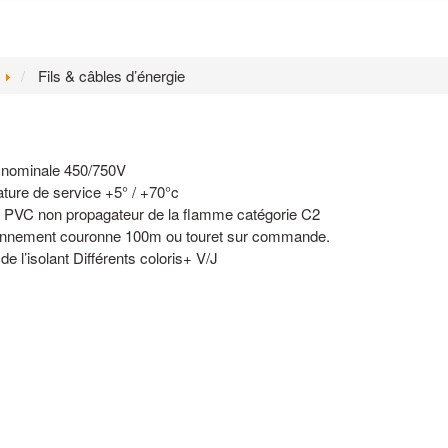
Fils & câbles d’énergie
 nominale 450/750V
ture de service +5° / +70°c
on PVC non propagateur de la flamme catégorie C2
onnement couronne 100m ou touret sur commande.
de l’isolant Différents coloris+ V/J