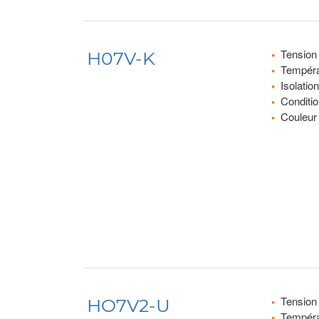
Tension
H07V-K
Tempéra
Isolati
Conditi
Couleur 
Tension
HO7V2-U
Tempéra