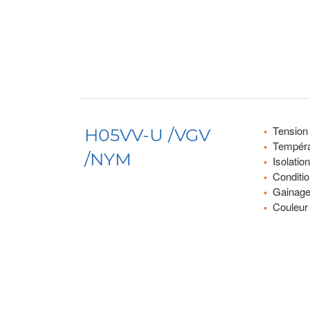
Tension
H05VV-U /VGV
Tempéra
/NYM
Isolati
Conditi
Gainage
Couleur 