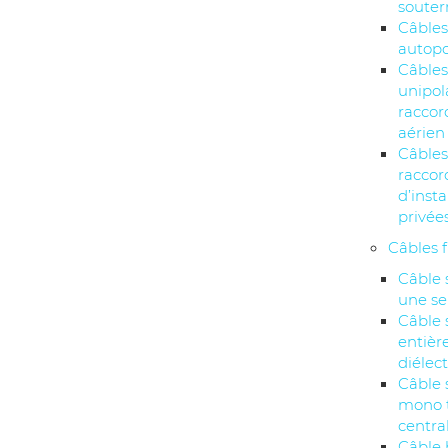
souter
Câbles
autopo
Câble
unipol
racco
aérien
Câbles
racco
d’insta
privée
Câbles 
Câble 
une se
Câble 
entiè
diélec
Câble 
mono 
centra
Câble 