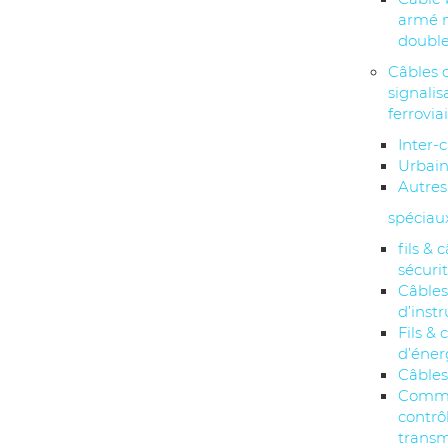
armé 
double
Câbles 
signalis
ferrovia
Inter-c
Urbai
Autres
spéciau
fils & 
sécuri
Câble
d’inst
Fils & 
d’éner
Câbles
Comma
contrô
transm