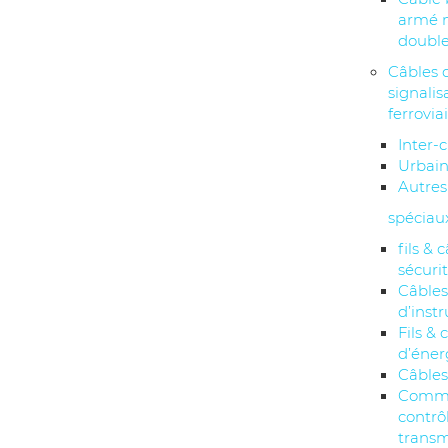
armé 
double
Câbles 
signalis
ferrovia
Inter-c
Urbai
Autres
spéciau
fils & 
sécuri
Câble
d’inst
Fils & 
d’éner
Câbles
Comma
contrô
transm