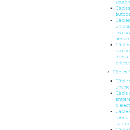
souter
Câbles
autopo
Câble
unipol
racco
aérien
Câbles
racco
d’insta
privée
Câbles 
Câble 
une se
Câble 
entiè
diélec
Câble 
mono 
centra
Câble 